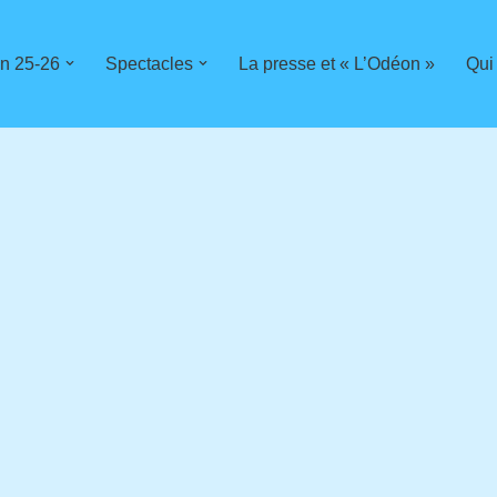
n 25-26
Spectacles
La presse et « L’Odéon »
Qui