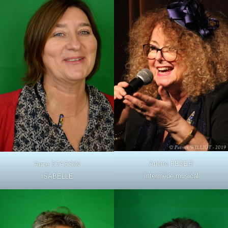
Arlette FEDER
Anne STASSIN
Intermède musical
ISABELLE