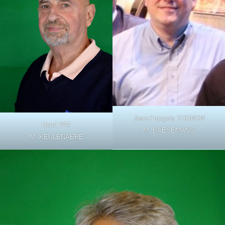
Jean-François THONON
Henri PAT
M. BAESEMANS
M. KEULENAERE