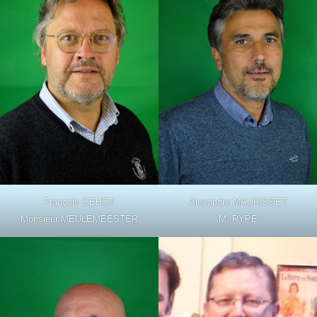
François GEHOT
Alexandre MAURISSET
Monsieur MEULEMEESTER
M. RYPE