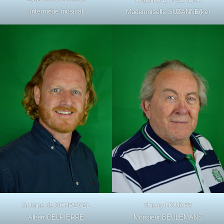
Intermède musical
Mademoiselle SUZANNE(ke)
Antoine de SCHREVEL
Thierry HOUART
Albert DELPIERRE
Monsieur BEULEMANS