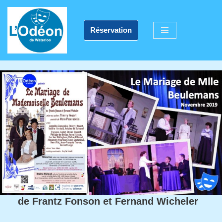
Aller
Réservation
au
contenu
de Frantz Fonson et Fernand Wicheler