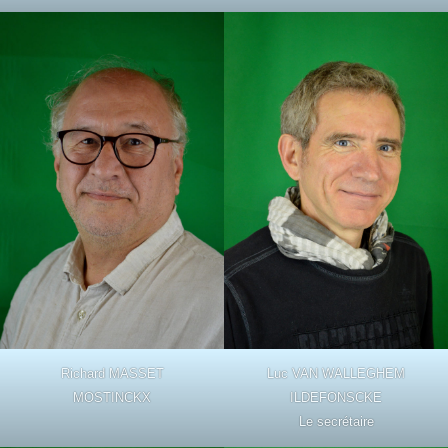
Richard MASSET
Luc VAN WALLEGHEM
MOSTINCKX
ILDEFONSCKE
Le secrétaire