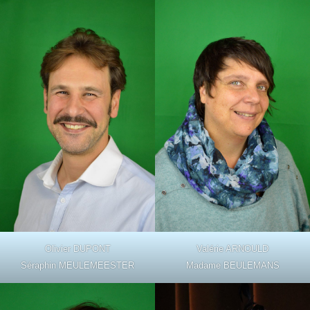
Olivier DUPONT
Valérie ARNOULD
Séraphin MEULEMEESTER
Madame BEULEMANS