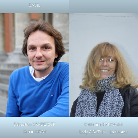
BASIL
Sébastian VANDERICK
Catherine BALKANYI
Dorian GRAY
Lady AGATHA – La femme