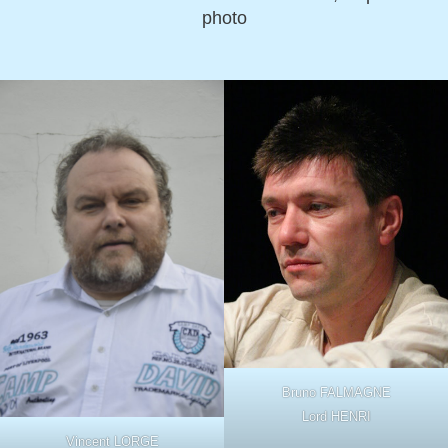
photo
Bruno FALMAGNE
Lord HENRI
Vincent LORGE