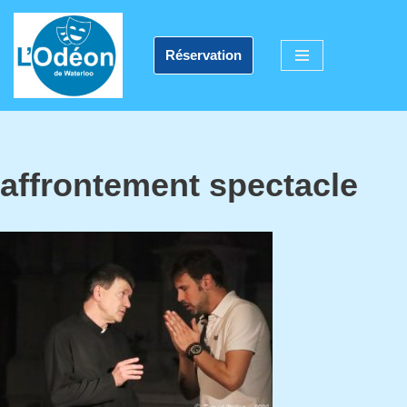
Aller
Réservation
au
contenu
affrontement spectacle