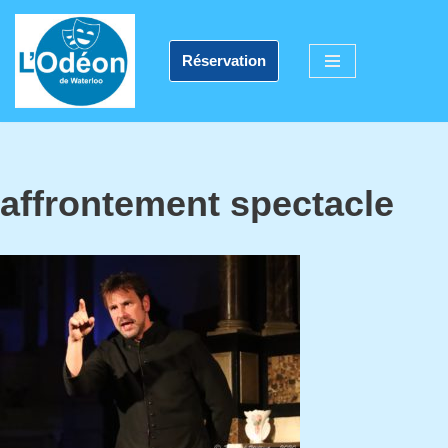
Aller
Réservation
au
contenu
affrontement spectacle