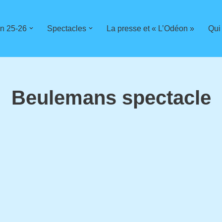
n 25-26
Spectacles
La presse et « L’Odéon »
Qui
Beulemans spectacle