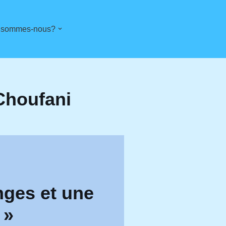
 sommes-nous?
Choufani
ges et une
 »