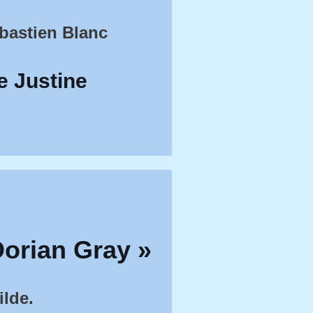
ébastien Blanc
e Justine
Dorian Gray »
ilde.