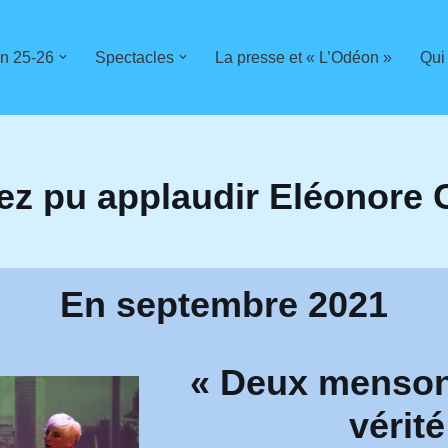
n 25-26
Spectacles
La presse et « L’Odéon »
Qui
ez pu applaudir Eléonore 
En septembre 2021
« Deux menson
vérité