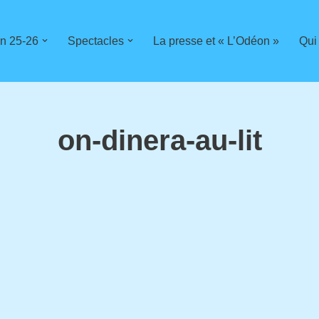
n 25-26
Spectacles
La presse et « L’Odéon »
Qui
on-dinera-au-lit