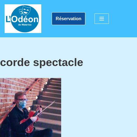
Aller
Réservation
au
contenu
corde spectacle