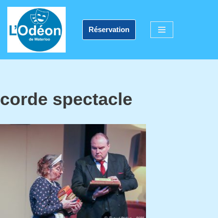
Aller
Réservation
au
contenu
corde spectacle