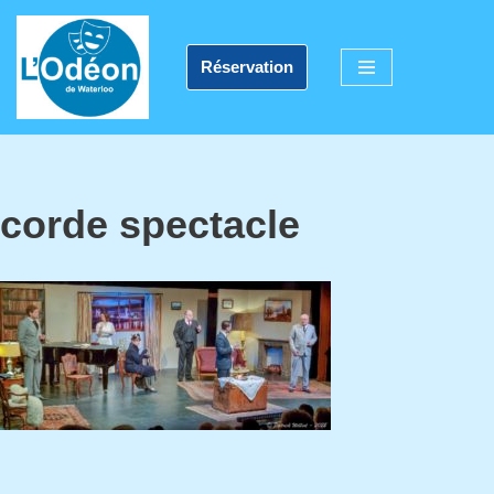
Aller
Réservation
au
contenu
corde spectacle