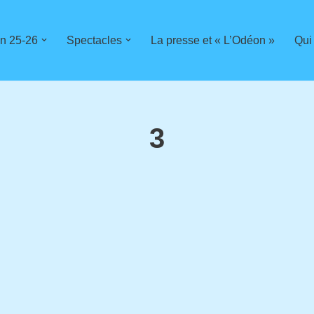
n 25-26
Spectacles
La presse et « L’Odéon »
Qui
3