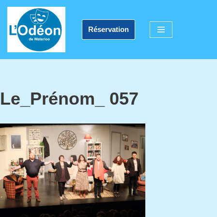
Aller
Réservation
au
contenu
Le_Prénom_ 057