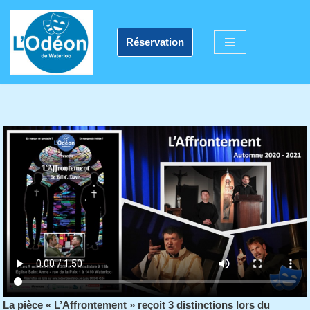
Aller
Réservation
au
contenu
La pièce « L’Affrontement » reçoit 3 distinctions lors du