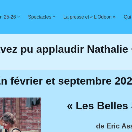
n 25-26
Spectacles
La presse et « L’Odéon »
Qui
vez pu applaudir Nathalie
n février et septembre 20
« Les Belles
de
Eric A