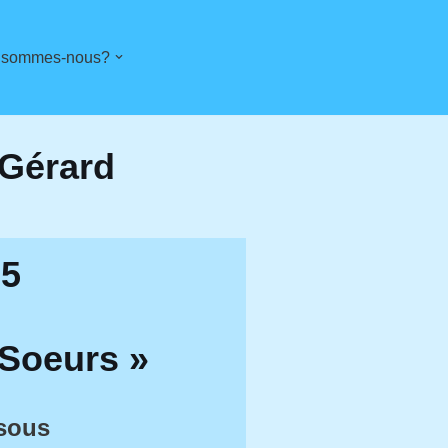
 sommes-nous?
 Gérard
25
 Soeurs »
ssous