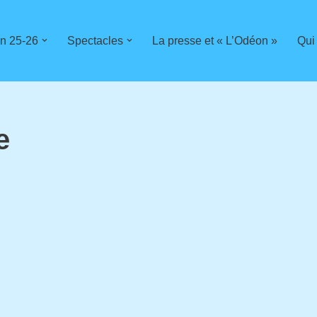
n 25-26
Spectacles
La presse et « L’Odéon »
Qui
e