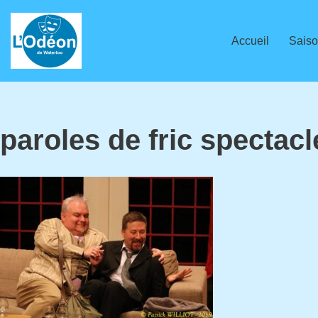
Aller
Accueil
Saiso
au
contenu
paroles de fric spectacl