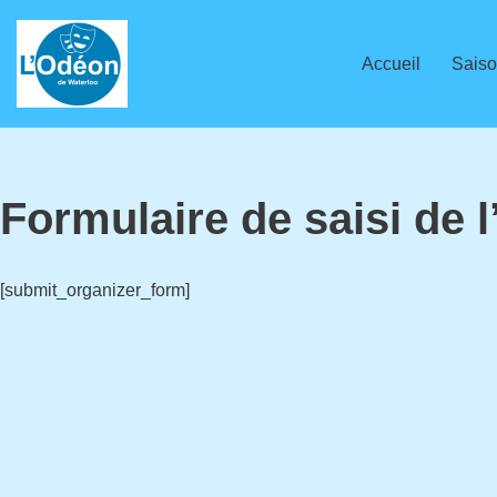
Aller
Accueil
Saiso
au
contenu
Formulaire de saisi de l
[submit_organizer_form]