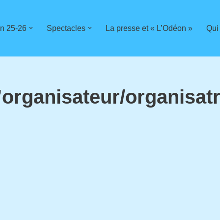
n 25-26
Spectacles
La presse et « L’Odéon »
Qui
’organisateur/organisatr