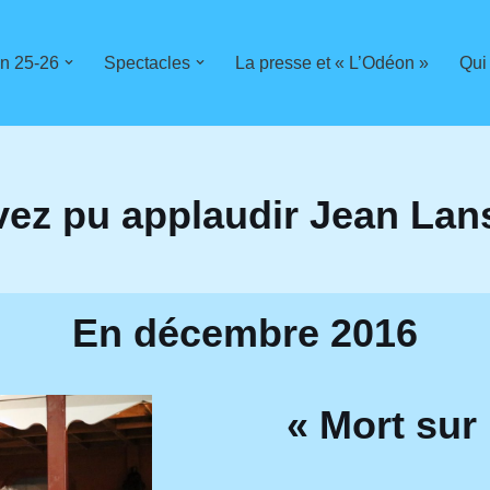
n 25-26
Spectacles
La presse et « L’Odéon »
Qui
vez pu applaudir Jean La
En décembre 2016
« Mort sur 