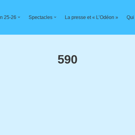
n 25-26
Spectacles
La presse et « L’Odéon »
Qui
590