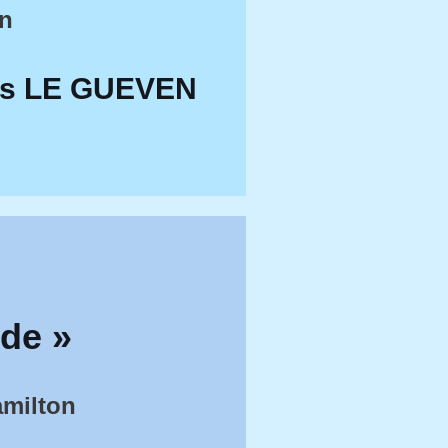
n
ves LE GUEVEN
rde »
amilton