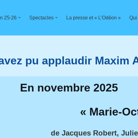
n 25-26
Spectacles
La presse et « L’Odéon »
Qui
avez pu applaudir Maxim A
En novembre 2025
« Marie-Oc
de
Jacques Robert, Julie