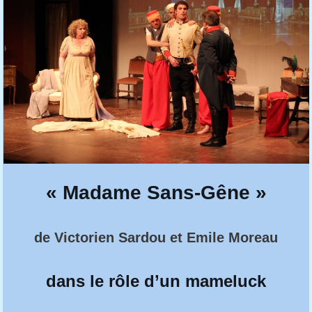
« Madame Sans-Gêne »
de Victorien Sardou et Emile Moreau
dans le rôle d’un mameluck