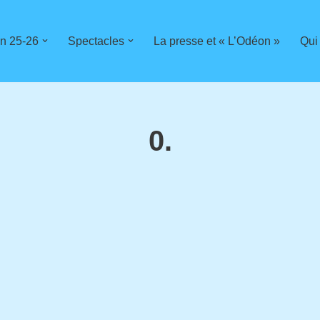
n 25-26
Spectacles
La presse et « L’Odéon »
Qui
0.