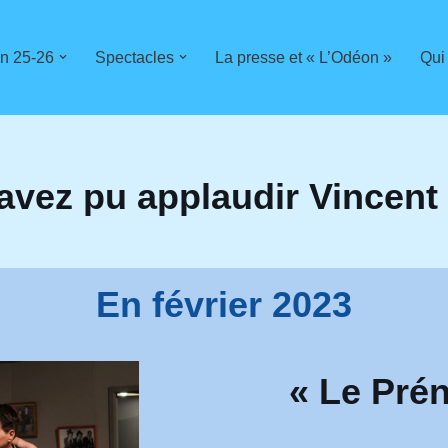
n 25-26
Spectacles
La presse et « L’Odéon »
Qui
avez pu applaudir Vincent
En février 2023
« Le Pré