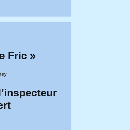
e Fric
»
ney
l’inspecteur
ert