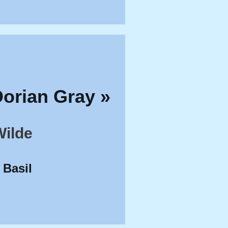
Dorian Gray
»
Wilde
 Basil