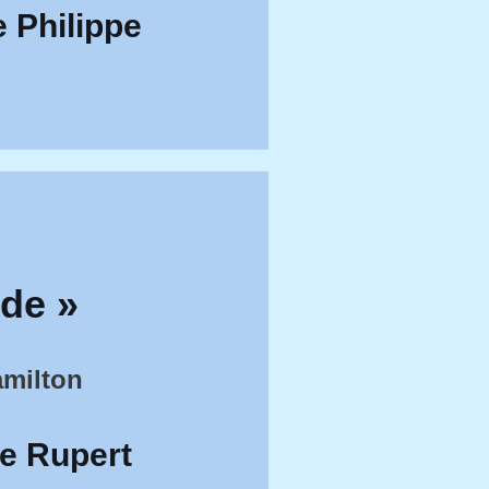
e Philippe
rde »
amilton
de Rupert