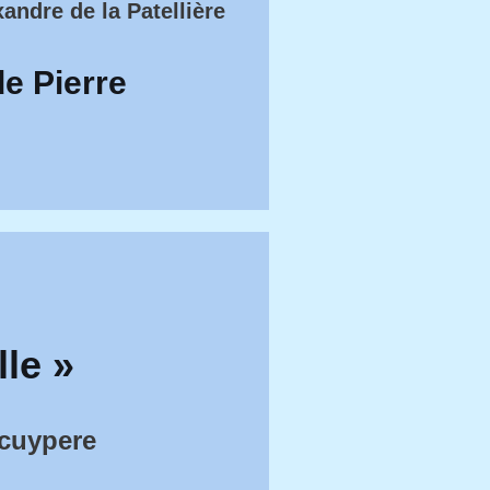
andre de la Patellière
de Pierre
lle »
ecuypere