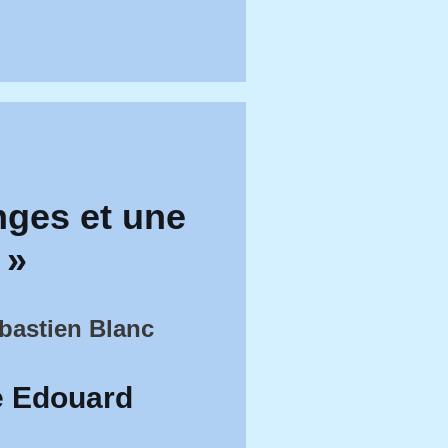
ges et une
 »
ébastien Blanc
de Edouard